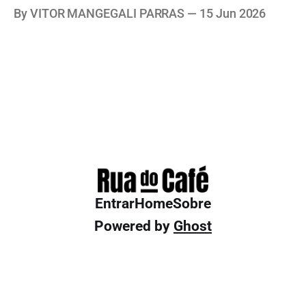
cafés especiais, ficar por dentro do turismo
By VITOR MANGEGALI PARRAS
15 Jun 2026
cafeeiro local e muito mais!
Entrar
Home
Sobre
Powered by
Ghost