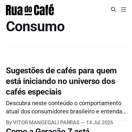
Consumo
Sugestões de cafés para quem
está iniciando no universo dos
cafés especiais
Descubra neste conteúdo o comportamento
atual dos consumidores brasileiro e entenda
como a doçura natural do café especial pode
By VITOR MANGEGALI PARRAS
14 Jul 2026
transformar o seu cafézinho.
Como a Geração Z está