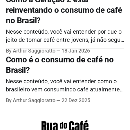
reinventando o consumo de café
no Brasil?
Nesse conteúdo, você vai entender por que o
jeito de tomar café entre jovens, já não segue
os mesmos padrões das gerações anteriores,
By Arthur Saggioratto
18 Jan 2026
incluindo o consumo de bebidas geladas,
Como é o consumo de café no
personalizadas e prontas para beber e muito
Brasil?
mais.
Nesse conteúdo, você vai entender como o
brasileiro vem consumindo café atualmente,
inclusive os cafés especiais e muito mais!
By Arthur Saggioratto
22 Dez 2025