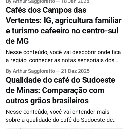
By Arthur Saggioratto
18 Jan 2026
produtoras que têm esse tipo de solo, como
Cafés dos Campos das
são os grãos e muito mais.
Vertentes: IG, agricultura familiar
e turismo cafeeiro no centro-sul
de MG
Nesse conteúdo, você vai descobrir onde fica
a região, conhecer as notas sensoriais dos
cafés especiais, ficar por dentro do Circuito
By Arthur Saggioratto
21 Dez 2025
de Café de Campos das Vertentes e muito
Qualidade do café do Sudoeste
mais!
de Minas: Comparação com
outros grãos brasileiros
Nesse conteúdo, você vai entender mais
sobre a qualidade do café do Sudoeste de
Minas, conhecer suas notas sensoriais e a