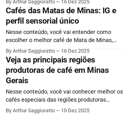
By Arthur Saggioratto
16 Dez 2025
comparação com os grãos de outras regiões
Cafés das Matas de Minas: IG e
produtoras brasileiras, descobrir onde
perfil sensorial único
comprar, muito mais.
Nesse conteúdo, você vai entender como
escolher o melhor café de Mata de Minas,
além de descobrir o que tem de tão especial
By Arthur Saggioratto
16 Dez 2025
nos grãos dessa região consolidada e saber
Veja as principais regiões
mais sobre terroir e muito mais!
produtoras de café em Minas
Gerais
Nesse conteúdo, você vai conhecer melhor os
cafés especiais das regiões produtoras
mineiras, descobrir quais as variedades
By Arthur Saggioratto
10 Dez 2025
cultivadas e as principais notas sensoriais e
muito mais.