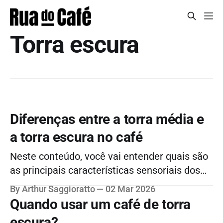
Torra escura
Diferenças entre a torra média e
a torra escura no café
Neste conteúdo, você vai entender quais são
as principais características sensoriais dos
cafés de torra média e escura para acertar na
By Arthur Saggioratto
02 Mar 2026
escolha dos grãos que mais combinam com o
Quando usar um café de torra
seu gosto.
escura?