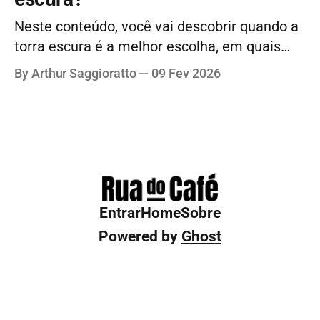
Neste conteúdo, você vai descobrir quando a
torra escura é a melhor escolha, em quais
métodos ela funciona melhor, como a
By Arthur Saggioratto
09 Fev 2026
variedade do grão influencia o resultado e em
que situações vale optar por outros pontos de
torra para aproveitar melhor cada estilo de
café.
Entrar
Home
Sobre
Powered by
Ghost