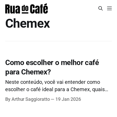
Chemex
Como escolher o melhor café
para Chemex?
Neste conteúdo, você vai entender como
escolher o café ideal para a Chemex, quais
perfis funcionam melhor, quais erros evitar e
By Arthur Saggioratto
19 Jan 2026
como alinhar o preparo ao seu gosto pessoal.