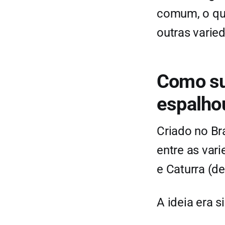
comum, o que
outras varie
Como sur
espalhou
Criado no Br
entre as var
e Caturra (de
A ideia era s