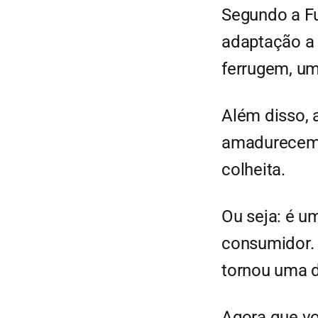
Segundo a Fu
adaptação a d
ferrugem, um
Além disso, 
amadurecem d
colheita.
Ou seja: é u
consumidor. 
tornou uma d
Agora que vo