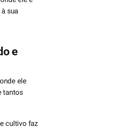
 à sua
do e
 onde ele
e tantos
e cultivo faz