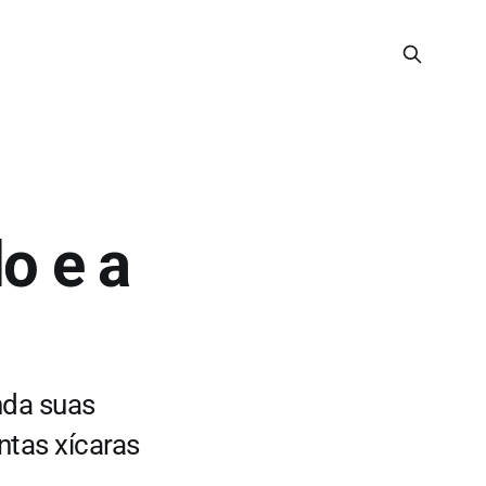
o e a
nda suas
ntas xícaras