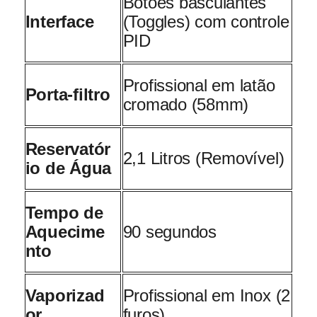
Botões basculantes
Interface
(Toggles) com controle
PID
Profissional em latão
Porta-filtro
cromado (58mm)
Reservatór
2,1 Litros (Removível)
io de Água
Tempo de
Aquecime
90 segundos
nto
Vaporizad
Profissional em Inox (2
or
furos)