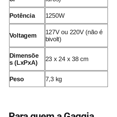
Potência
1250W
127V ou 220V (não é
Voltagem
bivolt)
Dimensõe
23 x 24 x 38 cm
s (LxPxA)
Peso
7,3 kg
Para quem a Gaggia